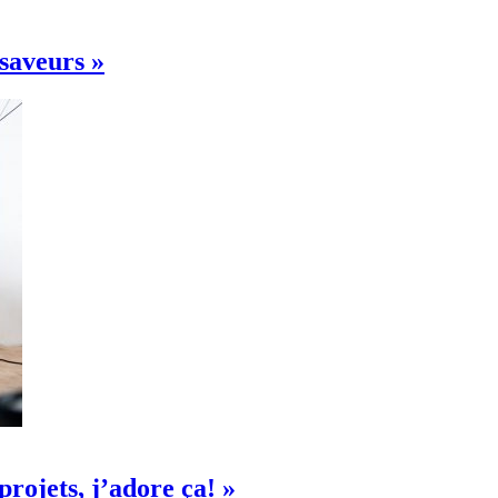
 saveurs »
projets, j’adore ça! »