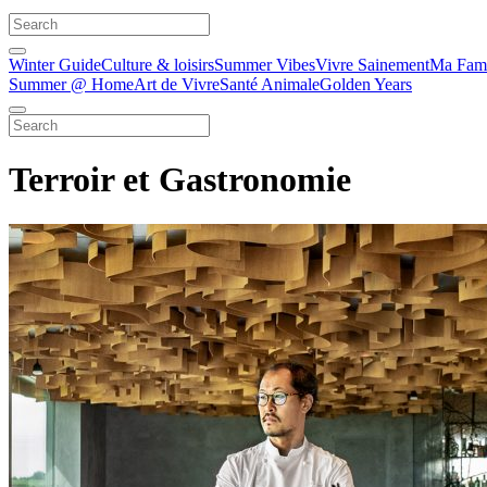
Winter Guide
Culture & loisirs
Summer Vibes
Vivre Sainement
Ma Fami
Summer @ Home
Art de Vivre
Santé Animale
Golden Years
Terroir et Gastronomie