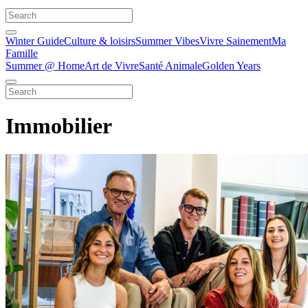
Winter Guide
Culture & loisirs
Summer Vibes
Vivre Sainement
Ma
Famille
Summer @ Home
Art de Vivre
Santé Animale
Golden Years
Immobilier