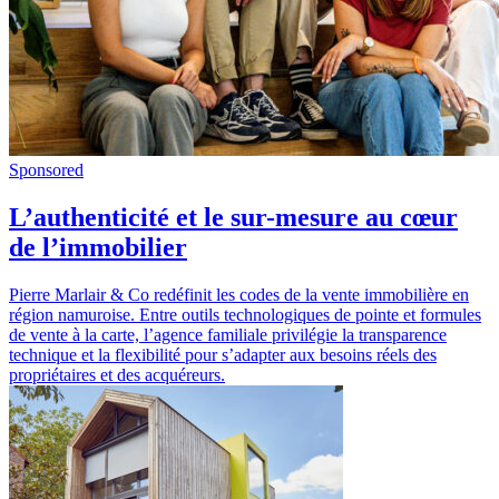
Sponsored
L’authenticité et le sur-mesure au cœur
de l’immobilier
Pierre Marlair & Co redéfinit les codes de la vente immobilière en
région namuroise. Entre outils technologiques de pointe et formules
de vente à la carte, l’agence familiale privilégie la transparence
technique et la flexibilité pour s’adapter aux besoins réels des
propriétaires et des acquéreurs.