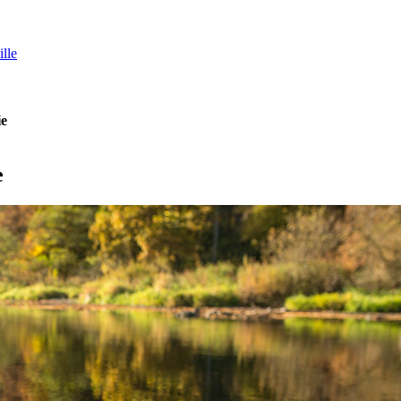
lle
ie
e