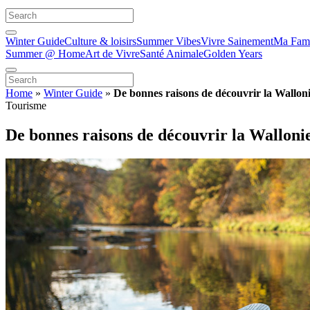
Winter Guide
Culture & loisirs
Summer Vibes
Vivre Sainement
Ma Fami
Summer @ Home
Art de Vivre
Santé Animale
Golden Years
Home
»
Winter Guide
»
De bonnes raisons de découvrir la Wallon
Tourisme
De bonnes raisons de découvrir la Walloni