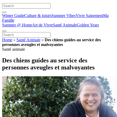
Winter Guide
Culture & loisirs
Summer Vibes
Vivre Sainement
Ma
Famille
Summer @ Home
Art de Vivre
Santé Animale
Golden Years
Home
»
Santé Animale
»
Des chiens guides au service des
personnes aveugles et malvoyantes
Santé animale
Des chiens guides au service des
personnes aveugles et malvoyantes