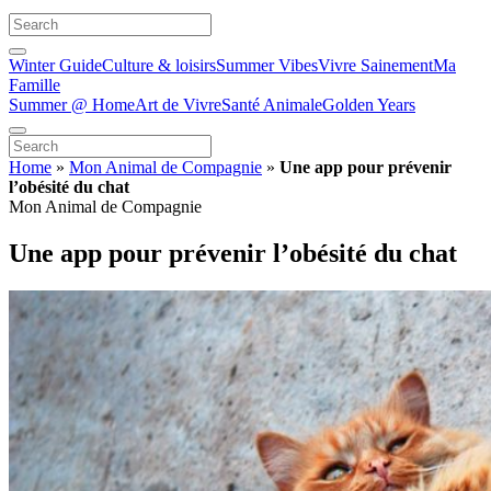
Winter Guide
Culture & loisirs
Summer Vibes
Vivre Sainement
Ma
Famille
Summer @ Home
Art de Vivre
Santé Animale
Golden Years
Home
»
Mon Animal de Compagnie
»
Une app pour prévenir
l’obésité du chat
Mon Animal de Compagnie
Une app pour prévenir l’obésité du chat