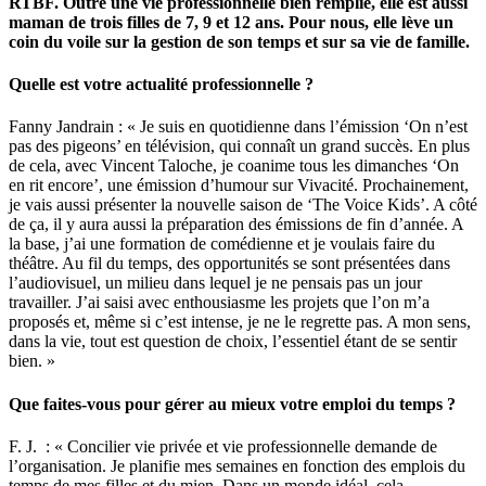
RTBF. Outre une vie professionnelle bien remplie, elle est aussi
maman de trois filles de 7, 9 et 12 ans. Pour nous, elle lève un
coin du voile sur la gestion de son temps et sur sa vie de famille.
Quelle est votre actualité professionnelle ?
Fanny Jandrain : « Je suis en quotidienne dans l’émission ‘On n’est
pas des pigeons’ en télévision, qui connaît un grand succès. En plus
de cela, avec Vincent Taloche, je coanime tous les dimanches ‘On
en rit encore’, une émission d’humour sur Vivacité. Prochainement,
je vais aussi présenter la nouvelle saison de ‘The Voice Kids’. A côté
de ça, il y aura aussi la préparation des émissions de fin d’année. A
la base, j’ai une formation de comédienne et je voulais faire du
théâtre. Au fil du temps, des opportunités se sont présentées dans
l’audiovisuel, un milieu dans lequel je ne pensais pas un jour
travailler. J’ai saisi avec enthousiasme les projets que l’on m’a
proposés et, même si c’est intense, je ne le regrette pas. A mon sens,
dans la vie, tout est question de choix, l’essentiel étant de se sentir
bien. »
Que faites-vous pour gérer au mieux votre emploi du temps ?
F. J. : « Concilier vie privée et vie professionnelle demande de
l’organisation. Je planifie mes semaines en fonction des emplois du
temps de mes filles et du mien. Dans un monde idéal, cela