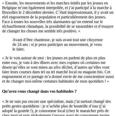
« Ensuite, les mouvements et les marches initiés par les jeunes en
Belgique m’ont également interpellée, et j’ai participé à la marche à
Bruxelles le 2 décembre dernier. C’était impressionnant, il y avait un
réel engouement de la population et particulièrement des jeunes.
Face à toutes les nouvelles très alarmantes qu’on entend sur le
réchauffement climatique, la possibilité de se rassembler et d’essayer
de changer les choses me semble très positive. »
Avant d’être chanteuse, je suis avant tout une citoyenne
de 24 ans : si je peux participer au mouvement, je veux
le faire.
« Je le vois autour de moi : les jeunes en parlent de plus en plus
entre eux, je vais à des dîners avec mes copines où certaines me
disent qu’elles se sont mises au zéro déchet, d’autres qu’elles vont
faire leurs courses dans tel ou tel marché local ou magasin bio. Cet
engouement et ce partage m’a donné envie de me conscientiser aussi
et de changer moi-même certaines habitudes de mon quotidien ! »
Qu’avez-vous changé dans vos habitudes ?
« Je ne suis pas encore une spécialiste, mais j’ai surtout changé des
petits gestes quotidiens : je n’achète plus de bouteille d’eau (j’ai
adopté la gourde !), je consomme local (chez le maraicher près de
chez moi) et puis globalement j’essaye aussi de consommer moins,