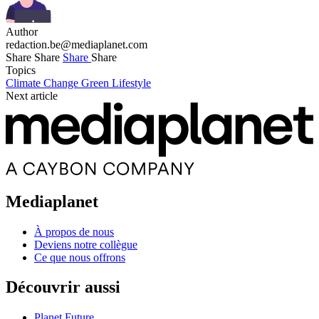
Author
redaction.be@mediaplanet.com
Share
Share
Share
Share
Topics
Climate Change
Green Lifestyle
Next article
Mediaplanet
À propos de nous
Deviens notre collègue
Ce que nous offrons
Découvrir aussi
Planet Future