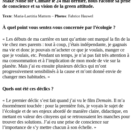
Make Noise for Climate le 24 mai dernier, nous raconte sa prise
de conscience et sa vision de la green attitude.
Texte
: Maria-Laetitia Mattern –
Photos
: Fabrice Hauwel
À quel point vous sentez-vous concernée par l’écologie ?
« Les débuts de ma carrière en tant qu’artiste ont marqué la fin de la
vie chez mes parents : tout à coup, j’étais indépendante, je gagnais
ma vie et donc je pouvais m’acheter ce que je voulais, manger ce
que je voulais, etc. Pendant un temps, je n’ai pas fait très attention à
ma consommation et à l’implication de mon mode de vie sur la
planète. Mais j’ai eu ensuite plusieurs déclics qui m’ont
progressivement sensibilisés à la cause et m’ont donné envie de
changer mes habitudes. »
Quels ont été ces déclics ?
« Le premier déclic s’est fait quand j’ai vu le film
Demain
. Il m’a
énormément touchée : pour la première fois, je voyais le sujet de
l’écologie et de ses enjeux abordé de manière claire, didactique, en
mettant en valeur des citoyens qui se retroussaient les manches pour
trouver des solutions. J’ai eu une prise de conscience sur
l’importance de s’y mettre chacun à son échelle. »