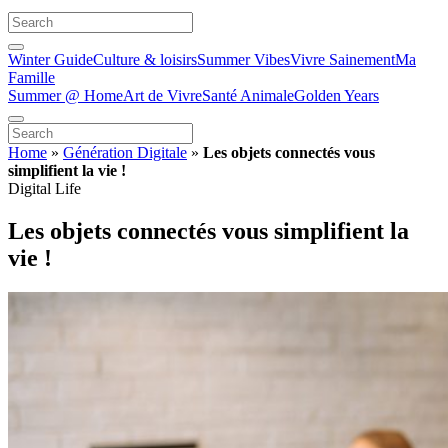
Winter Guide
Culture & loisirs
Summer Vibes
Vivre Sainement
Ma
Famille
Summer @ Home
Art de Vivre
Santé Animale
Golden Years
Home
»
Génération Digitale
»
Les objets connectés vous
simplifient la vie !
Digital Life
Les objets connectés vous simplifient la
vie !