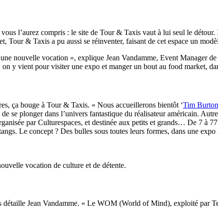
s l’aurez compris : le site de Tour & Taxis vaut à lui seul le détour. I
et, Tour & Taxis a pu aussi se réinventer, faisant de cet espace un modè
ant une nouvelle vocation », explique Jean Vandamme, Event Manager de T
on y vient pour visiter une expo et manger un bout au food market, dans 
ires, ça bouge à Tour & Taxis. « Nous accueillerons bientôt ‘
Tim Burton
n de se plonger dans l’univers fantastique du réalisateur américain. Aut
ganisée par Culturespaces, et destinée aux petits et grands… De 7 à 77 a
 étangs. Le concept ? Des bulles sous toutes leurs formes, dans une expo lu
 nouvelle vocation de culture et de détente.
s détaille Jean Vandamme. « Le WOM (World of Mind), exploité par Tem