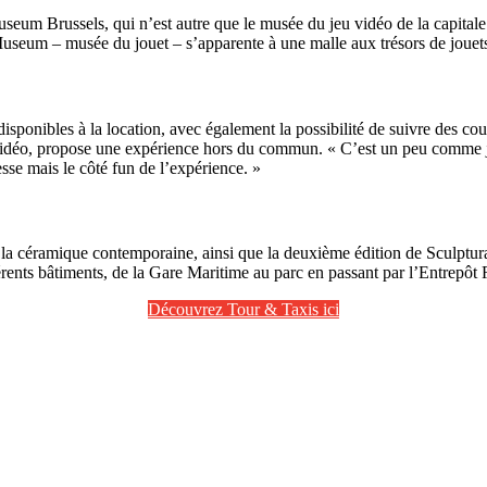
seum Brussels, qui n’est autre que le musée du jeu vidéo de la capitale. S
useum – musée du jouet – s’apparente à une malle aux trésors de jouets d
sponibles à la location, avec également la possibilité de suivre des cour
 jeu vidéo, propose une expérience hors du commun. « C’est un peu comm
tesse mais le côté fun de l’expérience. »
 la céramique contemporaine, ainsi que la deuxième édition de Sculptur
fférents bâtiments, de la Gare Maritime au parc en passant par l’Entrepô
Découvrez Tour & Taxis ici