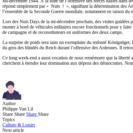
Mi-décembre 1944. À la suite de l’offensive des forces nazies dans le
répond simplement par « Nuts ! », signifiant la détermination des Amé
l’ensemble de la Seconde Guerre mondiale, notamment en raison du rôl
Lors des Nuts Days de la mi-décembre prochain, des visites guidées pe
monter à bord de véhicules militaires encore fonctionnels pour y faire 
de campagne et de reconstituteurs en uniformes des deux camps.
La surprise de poids sera sans un exemplaire du redouté Königstiger,
du gros des blindés du Reich durant l’offensive des Ardennes. Il retrouve
Ce long week-end a aussi vocation de nous remémorer que la liberté a 
cherchent à étendre leur domination aux dépens des démocraties. Notre 
Author
Philippe Van Lil
Share
Share
Share
Share
Topics
Culture & Loisirs
Next article