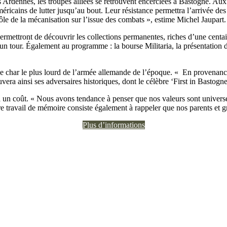
s Ardennes, les troupes alliées se retrouvent encerclées à Bastogne. A
ricains de lutter jusqu’au bout. Leur résistance permettra l’arrivée de
e de la mécanisation sur l’issue des combats », estime Michel Jaupart.
rmettront de découvrir les collections permanentes, riches d’une centa
un tour. Également au programme : la bourse Militaria, la présentation d
 le char le plus lourd de l’armée allemande de l’époque. « En provenanc
ra ainsi ses adversaires historiques, dont le célèbre ‘First in Bastogne’,
un coût. « Nous avons tendance à penser que nos valeurs sont universell
travail de mémoire consiste également à rappeler que nos parents et gra
Plus d’informations