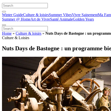
Winter Guide
Culture & loisirs
Summer Vibes
Vivre Sainement
Ma Fami
Summer @ Home
Art de Vivre
Santé Animale
Golden Years
Home
»
Culture & loisirs
»
Nuts Days de Bastogne : un programme
Culture & Loisirs
Nuts Days de Bastogne : un programme bie