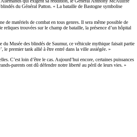
ux Allemands qui exigent sa reddition, le Général Anthony McAuliffe
s blindés du Général Patton. « La bataille de Bastogne symbolise
ine de matériels de combat en tous genres. Il sera même possible de
e reliques trouvées sur le champ de bataille, la présence d’un hôpital
e du Musée des blindés de Saumur, ce véhicule mythique faisait partie
 le premier tank allié à être entré dans la ville assiégée. »
es. C’est loin d’être le cas. Aujourd’hui encore, certaines puissances
nds-parents ont dû défendre notre liberté au péril de leurs vies. »